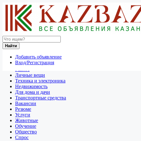
Найти
Россия
Найти
Транспортные средства
Все объявления в 50 км around Белгород
Добавить объявление
Вход/Регистрация
Отдам даром
Разное
Личные вещи
Техника и электроника
Недвижимость
Для дома и дачи
Транспортные средства
Вакансии
Резюме
Услуги
Животные
Обучение
Общество
Спрос