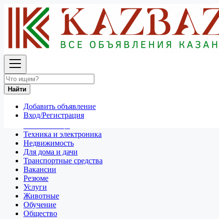
Найти
Россия
Вакансии
Сельское хозяйство
Найти
Все объявления в 50 км around Красногвардейский
Добавить объявление
Отдам даром
Вход/Регистрация
Разное
Личные вещи
Техника и электроника
Недвижимость
Для дома и дачи
Транспортные средства
Вакансии
Резюме
Услуги
Животные
Обучение
Общество