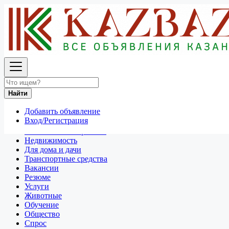
Найти
Россия
Животные
Все объявления в 50 км around Москва
Найти
Отдам даром
Добавить объявление
Разное
Вход/Регистрация
Личные вещи
Техника и электроника
Недвижимость
Для дома и дачи
Транспортные средства
Вакансии
Резюме
Услуги
Животные
Обучение
Общество
Спрос