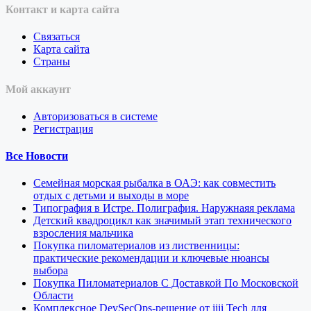
Контакт и карта сайта
Связаться
Карта сайта
Страны
Мой аккаунт
Авторизоваться в системе
Регистрация
Все Новости
Семейная морская рыбалка в ОАЭ: как совместить
отдых с детьми и выходы в море
Типография в Истре. Полиграфия. Наружнаяя реклама
Детский квадроцикл как значимый этап технического
взросления мальчика
Покупка пиломатериалов из лиственницы:
практические рекомендации и ключевые нюансы
выбора
Покупка Пиломатериалов С Доставкой По Московской
Области
Комплексное DevSecOps-решение от iiii Tech для