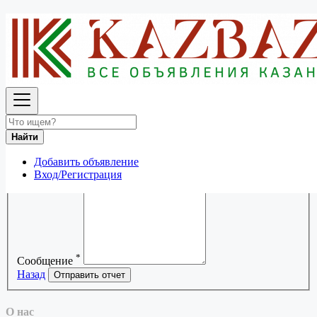
Отчет для "Продадим Поливинилхлорид пвх -
мука - 80 тонн"
Что-то не так с этим объявлением?
*
Причина
*
Ваш адрес электронной почты
Найти
Добавить объявление
Вход/Регистрация
*
Сообщение
Назад
Отправить отчет
О нас