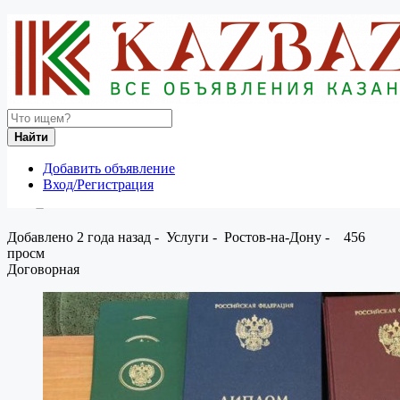
Россия
Услуги
Услуги обучения и образования
Диплом о высшем и среднем образовании
Вернуться к результатам
Найти
Диплом о высшем и среднем
Добавить объявление
Вход/Регистрация
образовании
Добавлено 2 года назад
-
Услуги
-
Ростов-на-Дону
-
456
просм
Договорная