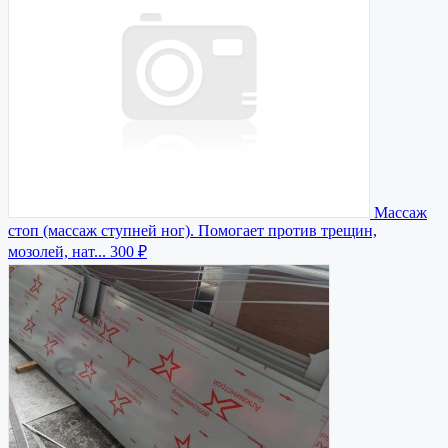
Массаж
стоп (массаж ступней ног). Помогает против трещин,
мозолей, нат...
300 ₽