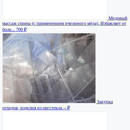
Медовый
массаж спины (с применением пчелиного мёда). Избавляет от
боле...
700 ₽
Закупка
отходов, изделия из оргстекла
-- ₽