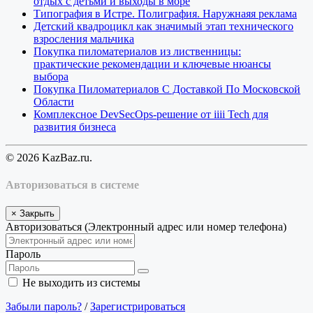
отдых с детьми и выходы в море
Типография в Истре. Полиграфия. Наружнаяя реклама
Детский квадроцикл как значимый этап технического
взросления мальчика
Покупка пиломатериалов из лиственницы:
практические рекомендации и ключевые нюансы
выбора
Покупка Пиломатериалов С Доставкой По Московской
Области
Комплексное DevSecOps-решение от iiii Tech для
развития бизнеса
© 2026 KazBaz.ru.
Авторизоваться в системе
×
Закрыть
Авторизоваться (Электронный адрес или номер телефона)
Пароль
Не выходить из системы
Забыли пароль?
/
Зарегистрироваться