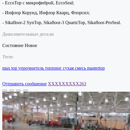
- EccoTop с микрофиброй, EccoSeal;
- Инфлор Корунд, Инфлор Кварц, Флорсил;
- Sikafloor-2 SynTop, Sikafloor-3 QuartzTop, Sikafloor-ProSeal.
Дополнительные детали
Состояние
Новое
Теги:
max
top
упрочнитель
топпинг
сухая
смесь
mastertop
Отправить сообщение
XXXXXXXXX263