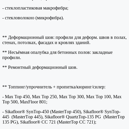
- стеклопластиковая макрофибра;
- стекловолокно (микрофибра).
** Деформационный шов: профили для деформ. швов в полах,
стенах, потолках, фасадах и кровлях зданий.
** Несъёмная опалубка для бетонных полов: закладные
профили.
** Ремонтный деформационный шов.
** Топпинг/упрочнитель + пропитка/кюринг/силер:
- Max Top 450, Max Top 250, Max Top 300, Max Top 100, Max
Top 500, MaxFloor 801;
- Sikafloor® SynTop-450 (MasterТop 450), Sikafloor® SynTop-
445 (MasterТop 445), Sikafloor® QuartzTop-135 PG (MasterТop
135 PG), Sikafloor® CC 721 (MasterTop CC 721);