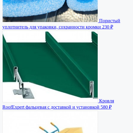
Пористый
уплотнитель для упаковки, сохранности кромки
230 ₽
Кровля
RoofExpert фальцевая с доставкой и установкой
580 ₽