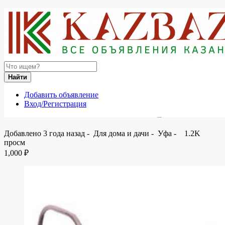
Россия
Для дома и дачи
Мебель и интерьер
Металлическая мебель и мебель на металлокаркасе
Вернуться к результатам
Найти
Металлическая мебель и
Добавить объявление
Вход/Регистрация
мебель на металлокаркасе
Добавлено 3 года назад
-
Для дома и дачи
-
Уфа
-
1.2K
просм
1,000 ₽