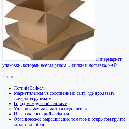
Гипермаркет
упаковки, который всегда рядом. Скидки и доставка.
99 ₽
О нас
Летний Байкал
Маркетплейсы vs собственный сайт: где продавать
товары за рубежом
Город между сообщениями
Управляемая математика игрового зала
Игра как сценарий события
Органическое выращивание томатов в открытом грунте:
опыт и ошибки