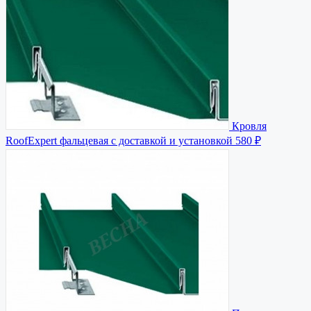
Кровля
RoofExpert фальцевая с доставкой и установкой
580 ₽