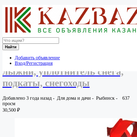
Россия
Для дома и дачи
Товары для красоты и здоровья
Резак для лыжни, борона для лыжни, уплотнитель снега,
подкаты, снегохо...
Вернуться к результатам
Найти
Резак для лыжни, борона для
Добавить объявление
Вход/Регистрация
лыжни, уплотнитель снега,
подкаты, снегоходы
Добавлено 3 года назад
-
Для дома и дачи
-
Рыбинск
-
637
просм
30,500 ₽