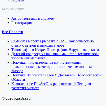
Мой аккаунт
Авторизоваться в системе
Регистрация
Все Новости
Семейная морская рыбалка в ОАЭ: как совместить
отдых с детьми и выходы в море
Типография в Истре. Полиграфия. Наружнаяя реклама
Детский квадроцикл как значимый этап технического
взросления мальчика
Покупка пиломатериалов из лиственницы:
практические рекомендации и ключевые нюансы
выбора
Покупка Пиломатериалов С Доставкой По Московской
Области
Комплексное DevSecOps-решение от iiii Tech для
развития бизнеса
© 2026 KazBaz.ru.