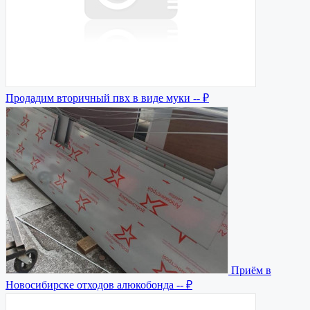
Продадим вторичный пвх в виде муки
-- ₽
Приём в
Новосибирске отходов алюкобонда
-- ₽