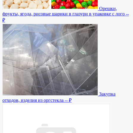
Орешки,
фрукты, ягода, рисовые шарики в глазури в упаковке с лого
--
₽
Закупка
отходов, изделия из оргстекла
-- ₽