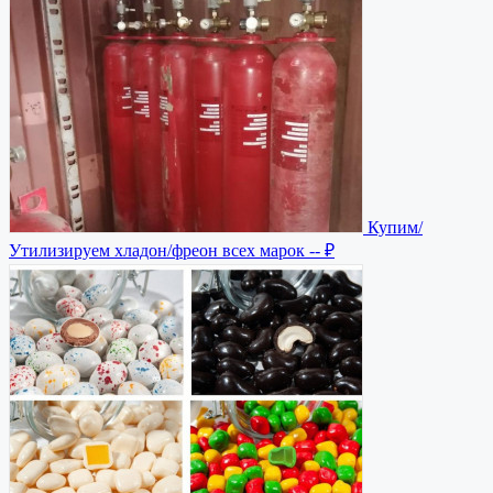
Купим/
Утилизируем хладон/фреон всех марок
-- ₽