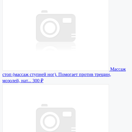
Массаж
стоп (массаж ступней ног). Помогает против трещин,
мозолей, нат...
300 ₽