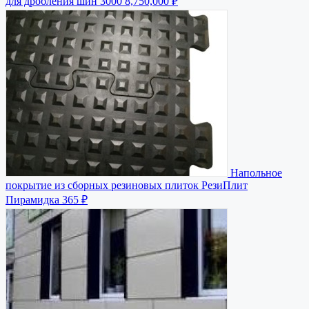
для дробления шин 3000
8,750,000 ₽
Напольное
покрытие из сборных резиновых плиток РезиПлит
Пирамидка
365 ₽