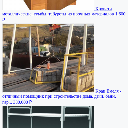
Кровати
металлические, тумбы, табуреты из прочных материалов
1,600
₽
Кран Емеля -
отличный помощник при строительстве дома, дачи, бани,
гар...
380,000 ₽