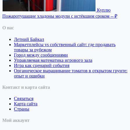
Куплю
Пожаротушащие хладоны модули с истёкшим сроком
-- ₽
О нас
Летний Байкал
Маркетплейсы vs собственный сайт: где продавать
товары за рубежом
Город между сообщениями
Управляемая математика игрового зала
Игра как сценарий события
Органическое выращивание томатов в открытом грунте:
опыт и ошибки
Контакт и карта сайта
Связаться
Карта сайта
Страны
Мой аккаунт