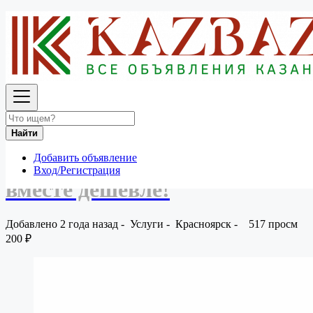
Россия
Услуги
Другие услуги
Внимание! Сервис Совместной Рекламы – вместе
дешевле!
Вернуться к результатам
Внимание! Сервис
Найти
Совместной Рекламы –
Добавить объявление
Вход/Регистрация
вместе дешевле!
Добавлено 2 года назад
-
Услуги
-
Красноярск
-
517 просм
200 ₽