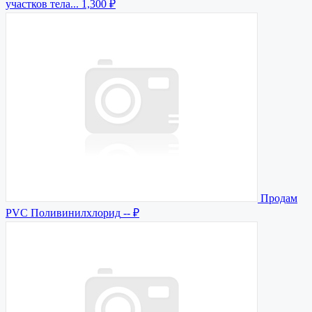
участков тела...
1,300 ₽
Продам
PVC Поливинилхлорид
-- ₽