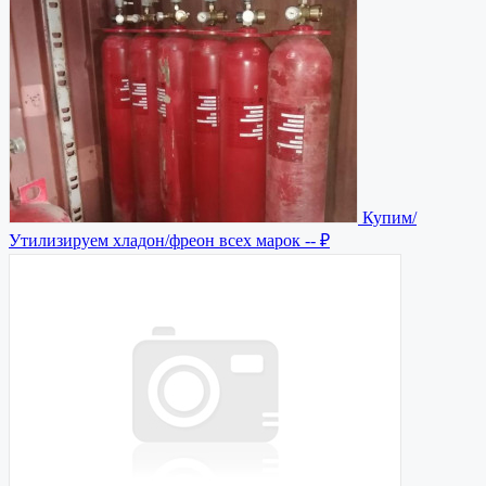
Купим/
Утилизируем хладон/фреон всех марок
-- ₽