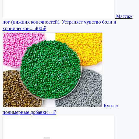
Массаж
ног (нижних конечностей). Устраняет чувство боли и
хронической...
400 ₽
Куплю
полимерные добавки
-- ₽