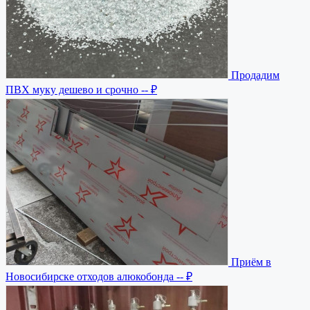
Продадим
ПВХ муку дешево и срочно
-- ₽
Приём в
Новосибирске отходов алюкобонда
-- ₽