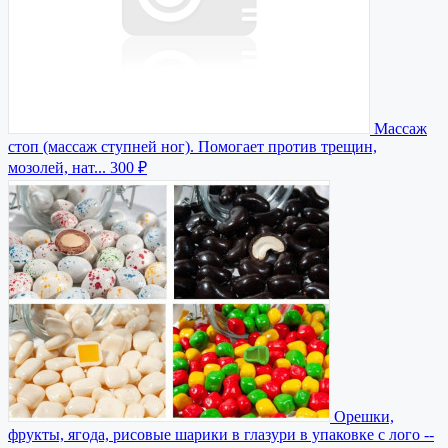
Массаж
стоп (массаж ступней ног). Помогает против трещин,
мозолей, нат...
300 ₽
Орешки,
фрукты, ягода, рисовые шарики в глазури в упаковке с лого
--