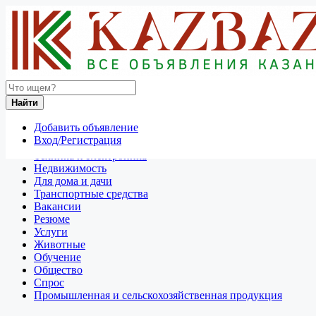
Найти
Россия
Найти
Отдам даром
Добавить объявление
Разное
Вход/Регистрация
Личные вещи
Техника и электроника
Недвижимость
Для дома и дачи
Транспортные средства
Вакансии
Резюме
Услуги
Животные
Обучение
Общество
Спрос
Промышленная и сельскохозяйственная продукция