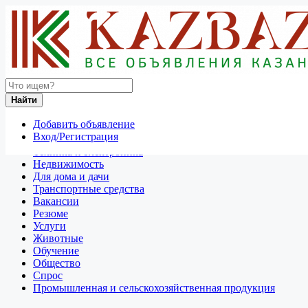
Найти
Россия
Найти
Отдам даром
Добавить объявление
Разное
Вход/Регистрация
Личные вещи
Техника и электроника
Недвижимость
Для дома и дачи
Транспортные средства
Вакансии
Резюме
Услуги
Животные
Обучение
Общество
Спрос
Промышленная и сельскохозяйственная продукция