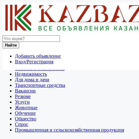
Найти
Россия
Найти
Отдам даром
Добавить объявление
Разное
Вход/Регистрация
Личные вещи
Техника и электроника
Недвижимость
Для дома и дачи
Транспортные средства
Вакансии
Резюме
Услуги
Животные
Обучение
Общество
Спрос
Промышленная и сельскохозяйственная продукция