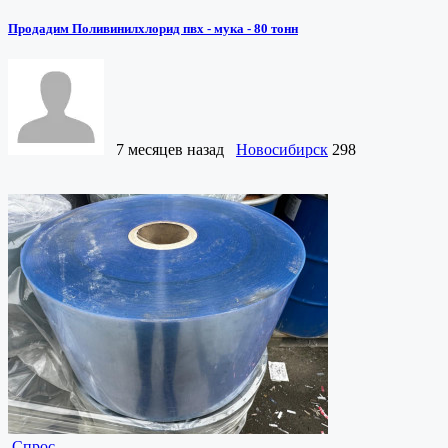
Продадим Поливинилхлорид пвх - мука - 80 тонн
7 месяцев назад
Новосибирск
298
Спрос