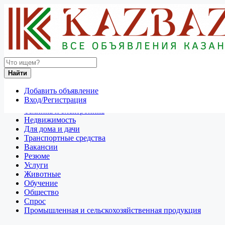
Найти
Россия
Найти
Отдам даром
Добавить объявление
Разное
Вход/Регистрация
Личные вещи
Техника и электроника
Недвижимость
Для дома и дачи
Транспортные средства
Вакансии
Резюме
Услуги
Животные
Обучение
Общество
Спрос
Промышленная и сельскохозяйственная продукция