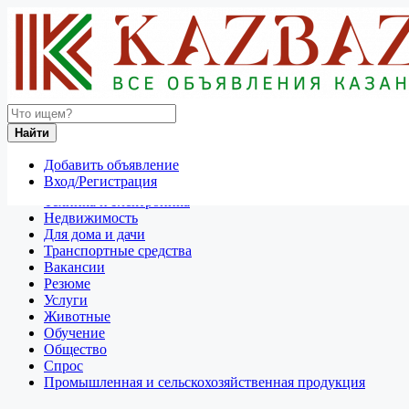
Найти
Россия
Найти
Отдам даром
Добавить объявление
Разное
Вход/Регистрация
Личные вещи
Техника и электроника
Недвижимость
Для дома и дачи
Транспортные средства
Вакансии
Резюме
Услуги
Животные
Обучение
Общество
Спрос
Промышленная и сельскохозяйственная продукция