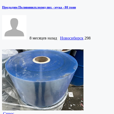
Продадим Поливинилхлорид пвх - мука - 80 тонн
8 месяцев назад
Новосибирск
298
Спрос