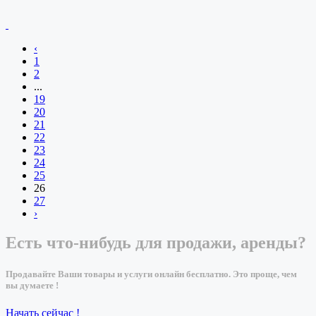
‹
1
2
...
19
20
21
22
23
24
25
26
27
›
Есть что-нибудь для продажи, аренды?
Продавайте Ваши товары и услуги онлайн бесплатно. Это проще, чем
вы думаете !
Начать сейчас !