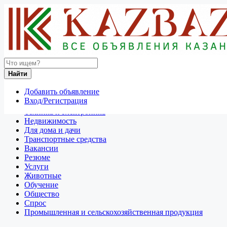
Найти
Россия
Найти
Отдам даром
Добавить объявление
Разное
Вход/Регистрация
Личные вещи
Техника и электроника
Недвижимость
Для дома и дачи
Транспортные средства
Вакансии
Резюме
Услуги
Животные
Обучение
Общество
Спрос
Промышленная и сельскохозяйственная продукция