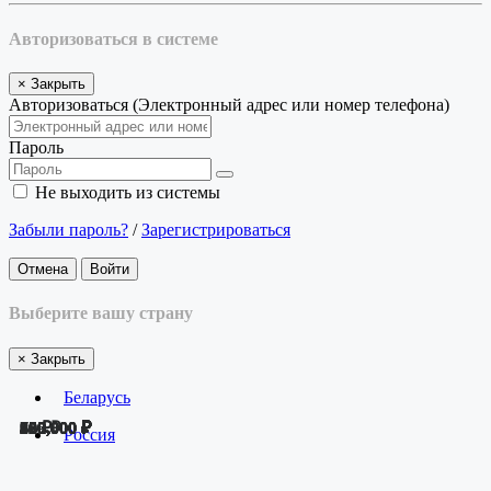
Авторизоваться в системе
×
Закрыть
Авторизоваться (Электронный адрес или номер телефона)
Пароль
Не выходить из системы
Забыли пароль?
/
Зарегистрироваться
Отмена
Войти
Выберите вашу страну
×
Закрыть
Беларусь
50 ₽
680,000 ₽
25 ₽
720,000 ₽
360,000 ₽
360,000 ₽
360,000 ₽
650,000 ₽
700,000 ₽
360,000 ₽
800,000 ₽
999,000 ₽
120,000 ₽
345,000 ₽
450,000 ₽
800 ₽
Россия