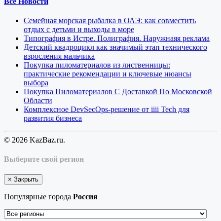
Все Новости
Семейная морская рыбалка в ОАЭ: как совместить
отдых с детьми и выходы в море
Типография в Истре. Полиграфия. Наружнаяя реклама
Детский квадроцикл как значимый этап технического
взросления мальчика
Покупка пиломатериалов из лиственницы:
практические рекомендации и ключевые нюансы
выбора
Покупка Пиломатериалов С Доставкой По Московской
Области
Комплексное DevSecOps-решение от iiii Tech для
развития бизнеса
© 2026 KazBaz.ru.
Выберите свой регион
×
Закрыть
Популярные города
Россия