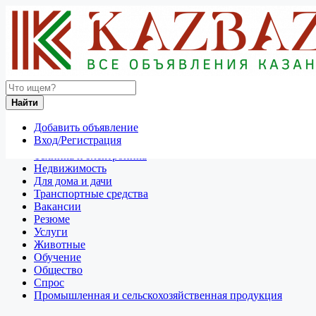
Найти
Россия
Найти
Отдам даром
Добавить объявление
Разное
Вход/Регистрация
Личные вещи
Техника и электроника
Недвижимость
Для дома и дачи
Транспортные средства
Вакансии
Резюме
Услуги
Животные
Обучение
Общество
Спрос
Промышленная и сельскохозяйственная продукция