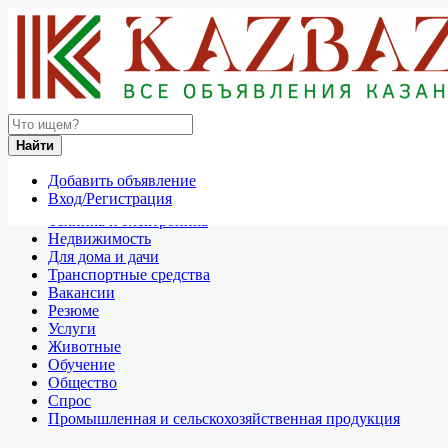
Найти
Россия
Найти
Отдам даром
Добавить объявление
Разное
Вход/Регистрация
Личные вещи
Техника и электроника
Недвижимость
Для дома и дачи
Транспортные средства
Вакансии
Резюме
Услуги
Животные
Обучение
Общество
Спрос
Промышленная и сельскохозяйственная продукция