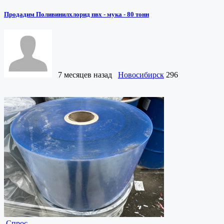
Продадим Поливинилхлорид пвх - мука - 80 тонн
7 месяцев назад
Новосибирск
296
Спрос