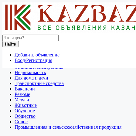
Найти
Россия
Найти
Отдам даром
Добавить объявление
Разное
Вход/Регистрация
Личные вещи
Техника и электроника
Недвижимость
Для дома и дачи
Транспортные средства
Вакансии
Резюме
Услуги
Животные
Обучение
Общество
Спрос
Промышленная и сельскохозяйственная продукция