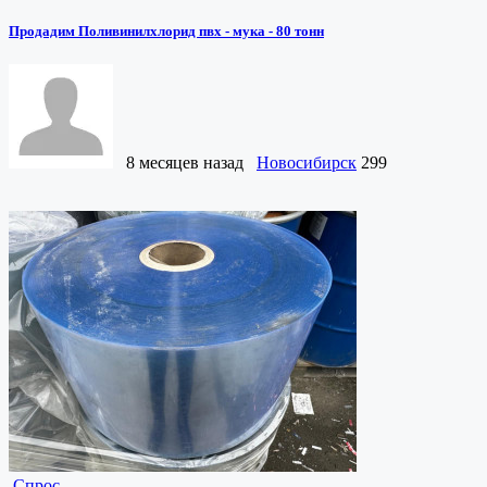
Продадим Поливинилхлорид пвх - мука - 80 тонн
8 месяцев назад
Новосибирск
299
Спрос