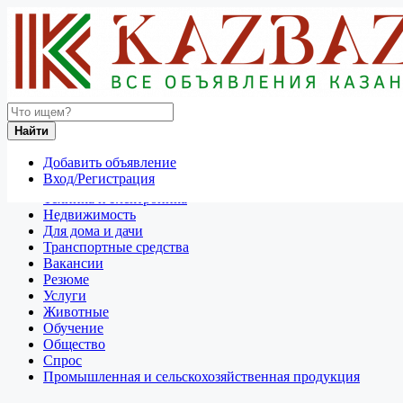
Найти
Россия
Найти
Отдам даром
Добавить объявление
Разное
Вход/Регистрация
Личные вещи
Техника и электроника
Недвижимость
Для дома и дачи
Транспортные средства
Вакансии
Резюме
Услуги
Животные
Обучение
Общество
Спрос
Промышленная и сельскохозяйственная продукция