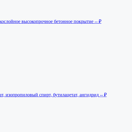
нкослойное высокопрочное бетонное покрытие
-- ₽
т, изопропиловый спирт, бутилацетат, ангидрид
-- ₽