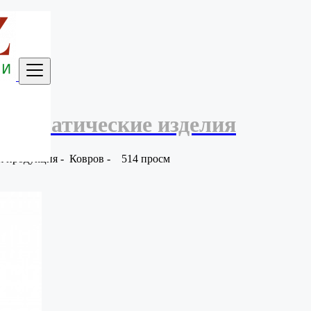
автоматические изделия
я продукция
-
Ковров
-
514 просм