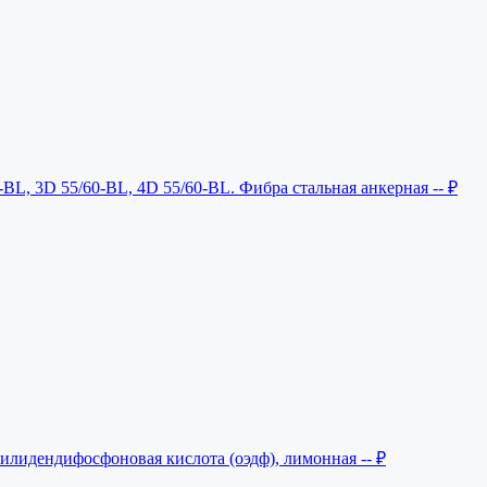
-BL, 3D 55/60-BL, 4D 55/60-BL. Фибра стальная анкерная
-- ₽
тилидендифосфоновая кислота (оэдф), лимонная
-- ₽