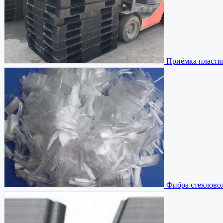
Приёмка пласти
Фибра стекловол