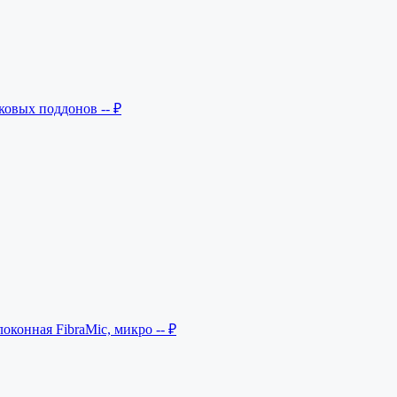
ковых поддонов
-- ₽
оконная FibraMic, микро
-- ₽