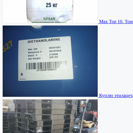
Мax Top 10. То
Куплю этилацета