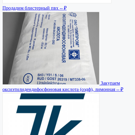
Продадим блистерный пвх
-- ₽
Закупаем
оксиэтилидендифосфоновая кислота (оэдф), лимонная
-- ₽