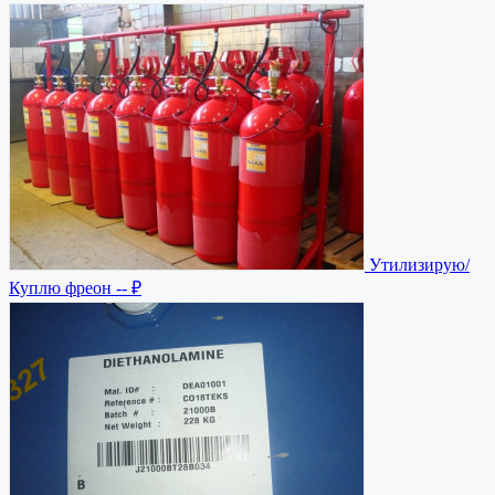
Утилизирую/
Куплю фреон
-- ₽