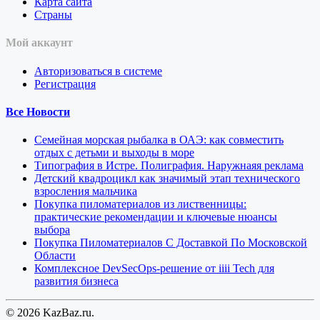
Карта сайта
Страны
Мой аккаунт
Авторизоваться в системе
Регистрация
Все Новости
Семейная морская рыбалка в ОАЭ: как совместить
отдых с детьми и выходы в море
Типография в Истре. Полиграфия. Наружнаяя реклама
Детский квадроцикл как значимый этап технического
взросления мальчика
Покупка пиломатериалов из лиственницы:
практические рекомендации и ключевые нюансы
выбора
Покупка Пиломатериалов С Доставкой По Московской
Области
Комплексное DevSecOps-решение от iiii Tech для
развития бизнеса
© 2026 KazBaz.ru.