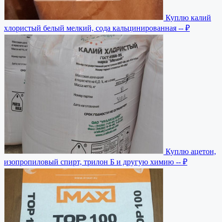
Куплю калий
хлористый белый мелкий, сода кальцинированная
-- ₽
Куплю ацетон,
изопропиловый спирт, трилон Б и другую химию
-- ₽