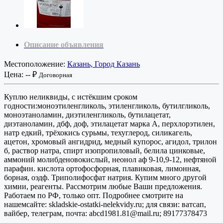
Описание объявления
Местоположение:
Казань, Город Казань
Цена:
-- ₽
Договорная
Куплю неликвиды, с истёкшим сроком
годности:моноэтиленгликоль, этиленгликоль, бутилгликоль,
моноэтаноламин, диэтиленгликоль, бутилацетат,
диэтаноламин, дбф, доф, этилацетат марка А, перхлорэтилен,
натр едкий, трёхокись сурьмы, техуглерод, силикагель,
ацетон, хромовый ангидрид, медный купорос, агидол, трилон
б, раствор натра, спирт изопропиловый, белила цинковые,
аммоний молибденовокислый, неонол аф 9-10,9-12, нефтяной
парафин. кислота ортофосфорная, плавиковая, лимонная,
борная, оэдф. Триполифосфат натрия. Купим много другой
химии, реагенты. Рассмотрим любые Ваши предложения.
Работаем по РФ, только опт. Подробнее смотрите на
нашемсайте: skladskie-ostatki-nelekvidy.ru; для связи: ватсап,
вайбер, телеграм, почта: abcd1981.81@mail.ru; 89177378473