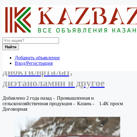
Россия
Промышленная и сельскохозяйственная продукция
Промышленные товары
Закупаем дибутилфталат, диоктилфталат, диэтаноламин
и другое
Вернуться к результатам
Найти
Закупаем дибутилфталат,
Добавить объявление
Вход/Регистрация
диоктилфталат,
диэтаноламин и другое
Добавлено 2 года назад
-
Промышленная и
сельскохозяйственная продукция
-
Казань
-
1.4K просм
Договорная