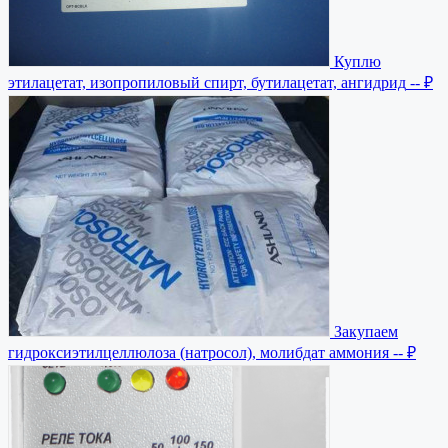
Куплю
этилацетат, изопропиловый спирт, бутилацетат, ангидрид
-- ₽
Закупаем
гидроксиэтилцеллюлоза (натросол), молибдат аммония
-- ₽