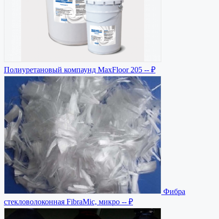
Полиуретановый компаунд MaxFloor 205
-- ₽
Фибра
стекловолоконная FibraMic, микро
-- ₽