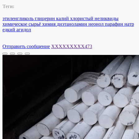
Теги:
этиленгликоль
глицерин
калий
хлористый
неликвиды
химическое
сырьё
химия
диэтаноламин
неонол
парафин
натр
едкий
агидол
Отправить сообщение
XXXXXXXXX473