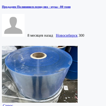
Продадим Поливинилхлорид пвх - мука - 80 тонн
8 месяцев назад
Новосибирск
300
Спрос