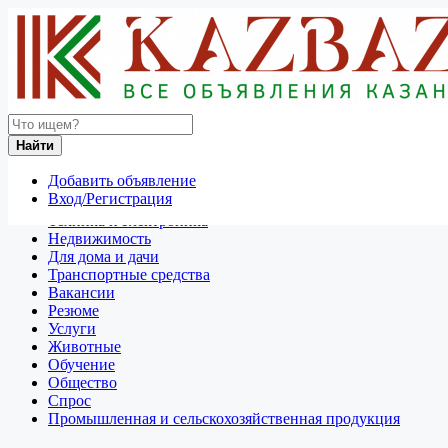
Найти
Россия
Найти
Отдам даром
Добавить объявление
Разное
Вход/Регистрация
Личные вещи
Техника и электроника
Недвижимость
Для дома и дачи
Транспортные средства
Вакансии
Резюме
Услуги
Животные
Обучение
Общество
Спрос
Промышленная и сельскохозяйственная продукция