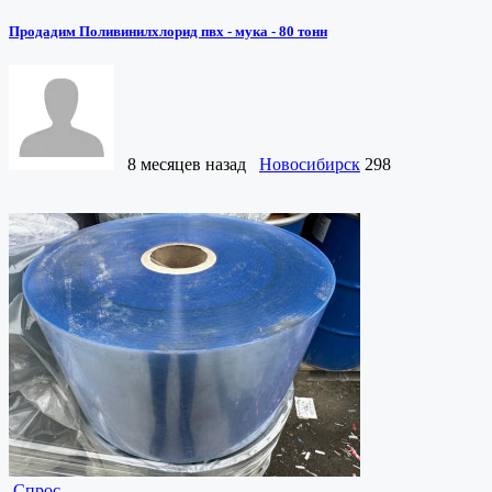
Продадим Поливинилхлорид пвх - мука - 80 тонн
8 месяцев назад
Новосибирск
298
Спрос