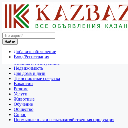
Найти
Россия
Найти
Отдам даром
Добавить объявление
Разное
Вход/Регистрация
Личные вещи
Техника и электроника
Недвижимость
Для дома и дачи
Транспортные средства
Вакансии
Резюме
Услуги
Животные
Обучение
Общество
Спрос
Промышленная и сельскохозяйственная продукция