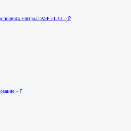
ы полного контроля ASP HL-01
-- ₽
дование
-- ₽