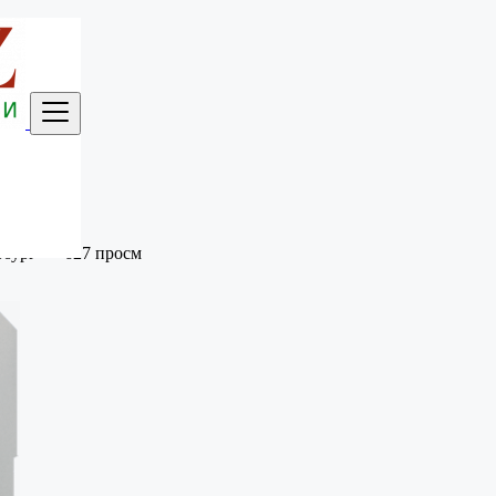
М
рбург
-
627 просм