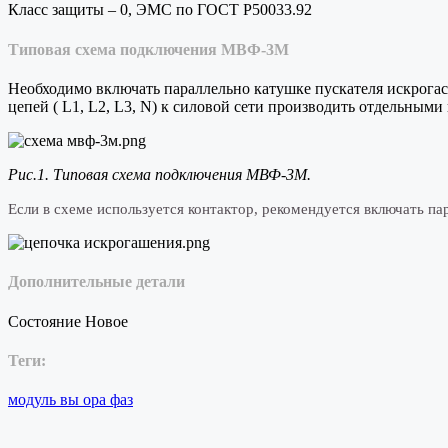
Класс защиты – 0, ЭМС по ГОСТ Р50033.92
Типовая схема подключения МВФ-3М
Необходимо включать параллельно катушке пускателя искрога
цепей ( L1, L2, L3, N) к силовой сети производить отдельными
Рис.1. Типовая схема подключения МВФ-3М.
Если в схеме используется контактор, рекомендуется включать п
Дополнительные детали
Состояние
Новое
Теги:
модуль
вы
ора
фаз