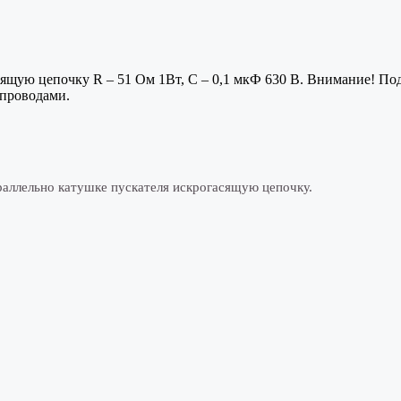
сящую цепочку R – 51 Ом 1Вт, С – 0,1 мкФ 630 В. Внимание! По
 проводами.
араллельно катушке пускателя искрогасящую цепочку.