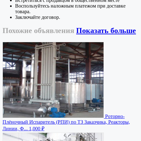
Встретиться с продавцом в общественном месте
Воспользуйтесь наложным платежом при доставке
товара.
Заключайте договор.
Похожие
объявления
Показать больше
Роторно-
Плёночный Испаритель (РПИ) по ТЗ Заказчика, Реакторы,
Линии, Ф...
1,000 ₽