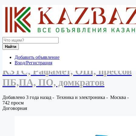
Россия
Техника и электроника
Промышленное оборудование
Ремонт станков КЖ, РТ КЗТС, Рафамет, ОШ, прессов
ПБ,ПА, ПО, домкратов
Вернуться к результатам
Найти
Ремонт станков КЖ, РТ
Добавить объявление
Вход/Регистрация
КЗТС, Рафамет, ОШ, прессов
ПБ,ПА, ПО, домкратов
Добавлено 3 года назад
-
Техника и электроника
-
Москва
-
742 просм
Договорная