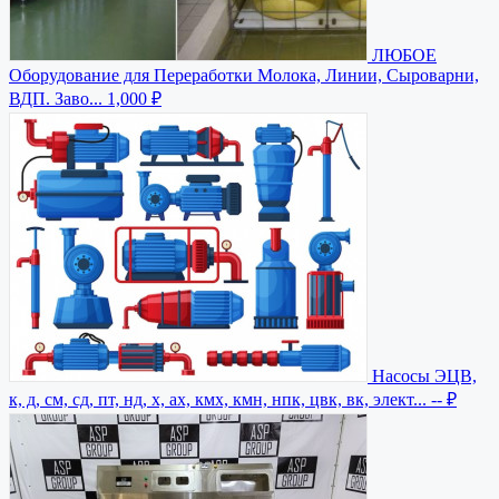
ЛЮБОЕ
Оборудование для Переработки Молока, Линии, Сыроварни,
ВДП. Заво...
1,000 ₽
Насосы ЭЦВ,
к, д, см, сд, пт, нд, х, ах, кмх, кмн, нпк, цвк, вк, элект...
-- ₽