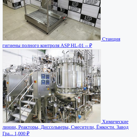
Станция
гигиены полного контроля ASP HL-01
-- ₽
Химические
линии, Реакторы, Диссольверы, Смесители, Ёмкости. Завод
Гра...
1,000 ₽