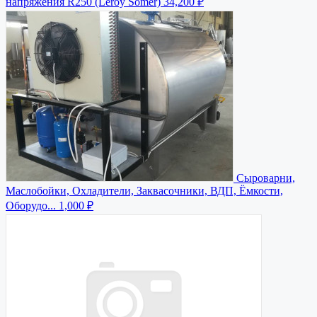
напряжения R250 (Leroy Somer)
34,200 ₽
Сыроварни,
Маслобойки, Охладители, Заквасочники, ВДП, Ёмкости,
Оборудо...
1,000 ₽