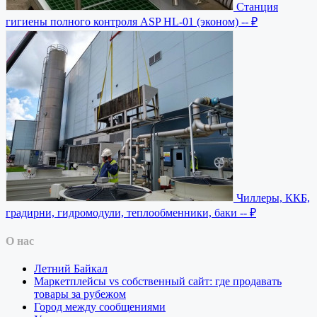
Станция
гигиены полного контроля ASP HL-01 (эконом)
-- ₽
Чиллеры, ККБ,
градирни, гидромодули, теплообменники, баки
-- ₽
О нас
Летний Байкал
Маркетплейсы vs собственный сайт: где продавать
товары за рубежом
Город между сообщениями