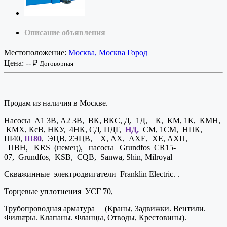
Описание объявления
Местоположение:
Москва, Москва Город
Цена:
-- ₽
Договорная
Продам из наличия в Москве.
Насосы А1 3В, А2 3В, ВК, ВКС, Д, 1Д, К, КМ, 1К, КМН,
КМХ, КсВ, НКУ, 4НК, СД, ПДГ,
НД,
СМ, 1СМ, НПК,
Ш40,
Ш80
, ЭЦВ, 2ЭЦВ, Х, АХ, АХЕ, ХЕ, АХП,
ПВН, KRS (немец), насосы Grundfos CR15-
07,
Grundfos
,
KSB
,
CQB
,
Sanwa
,
Shin
,
Milroyal
Скважинные электродвигатели Franklin Electric. .
Торцевые уплотнения УСГ 70,
Трубопроводная арматура (Краны, Задвижки. Вентили.
Фильтры. Клапаны. Фланцы, Отводы, Крестовины).