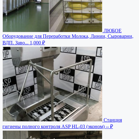
ЛЮБОЕ
Оборудование для Переработки Молока, Линии, Сыроварни,
ВДП. Заво...
1,000 ₽
Станция
гигиены полного контроля ASP HL-03 (эконом)
-- ₽