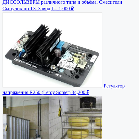
ДИССОЛЬВЕРЫ различного типа и объёма, Смесители
Сыпучих по ТЗ. Завод Г...
1,000 ₽
Регулятор
напряжения R250 (Leroy Somer)
34,200 ₽