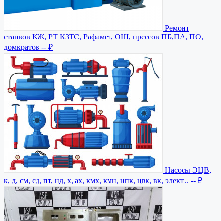
Ремонт
станков КЖ, РТ КЗТС, Рафамет, ОШ, прессов ПБ,ПА, ПО,
домкратов
-- ₽
Насосы ЭЦВ,
к, д, см, сд, пт, нд, х, ах, кмх, кмн, нпк, цвк, вк, элект...
-- ₽