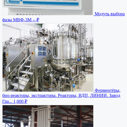
Модуль выбора
фазы МВФ-3М
-- ₽
Ферментёры,
био-реакторы, экстракторы. Реакторы, ВДП, ЛИНИИ. Завод
Гра...
1,000 ₽