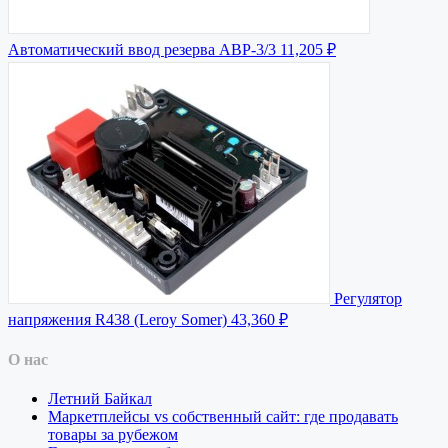
Автоматический ввод резерва АВР-3/3
11,205 ₽
Регулятор
напряжения R438 (Leroy Somer)
43,360 ₽
О нас
Летний Байкал
Маркетплейсы vs собственный сайт: где продавать
товары за рубежом