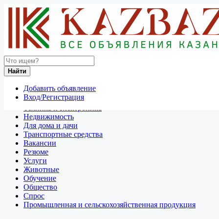
Найти
Россия
Найти
Отдам даром
Добавить объявление
Разное
Вход/Регистрация
Личные вещи
Техника и электроника
Недвижимость
Для дома и дачи
Транспортные средства
Вакансии
Резюме
Услуги
Животные
Обучение
Общество
Спрос
Промышленная и сельскохозяйственная продукция