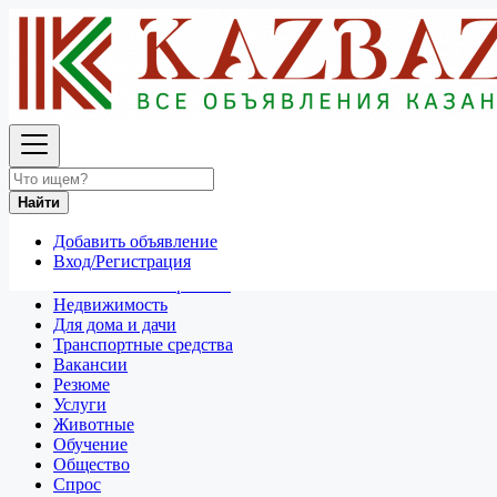
Найти
Россия
Услуги
Все объявления в 50 км around Казань
Найти
Отдам даром
Добавить объявление
Разное
Вход/Регистрация
Личные вещи
Техника и электроника
Недвижимость
Для дома и дачи
Транспортные средства
Вакансии
Резюме
Услуги
Животные
Обучение
Общество
Спрос