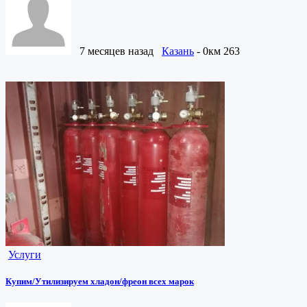
7 месяцев назад
Казань
- 0км
263
Услуги
Купим/Утилизируем хладон/фреон всех марок