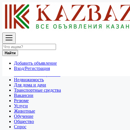
Найти
Россия
Спрос
Все объявления в 50 км around Казань
Найти
Отдам даром
Добавить объявление
Разное
Вход/Регистрация
Личные вещи
Техника и электроника
Недвижимость
Для дома и дачи
Транспортные средства
Вакансии
Резюме
Услуги
Животные
Обучение
Общество
Спрос