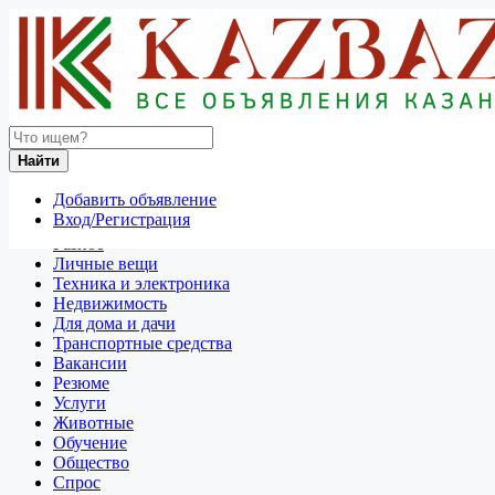
Найти
Россия
Найти
Промышленная и сельскохозяйственная продукция
Все объявления в 50 км around Хлевное
Добавить объявление
Вход/Регистрация
Отдам даром
Разное
Личные вещи
Техника и электроника
Недвижимость
Для дома и дачи
Транспортные средства
Вакансии
Резюме
Услуги
Животные
Обучение
Общество
Спрос