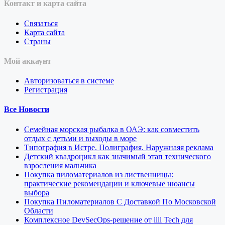
Контакт и карта сайта
Связаться
Карта сайта
Страны
Мой аккаунт
Авторизоваться в системе
Регистрация
Все Новости
Семейная морская рыбалка в ОАЭ: как совместить
отдых с детьми и выходы в море
Типография в Истре. Полиграфия. Наружнаяя реклама
Детский квадроцикл как значимый этап технического
взросления мальчика
Покупка пиломатериалов из лиственницы:
практические рекомендации и ключевые нюансы
выбора
Покупка Пиломатериалов С Доставкой По Московской
Области
Комплексное DevSecOps-решение от iiii Tech для