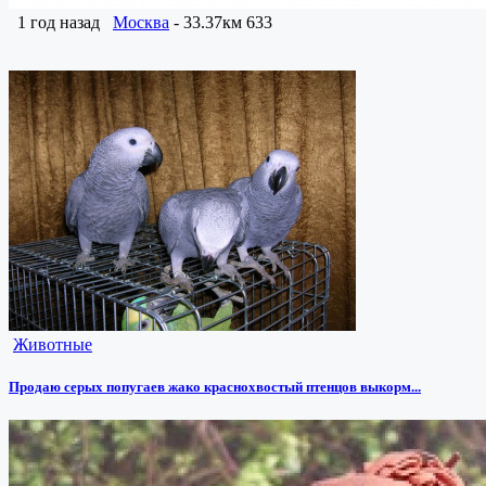
1 год назад
Москва
- 33.37км
633
Животные
Продаю серых попугаев жако краснохвостый птенцов выкорм...