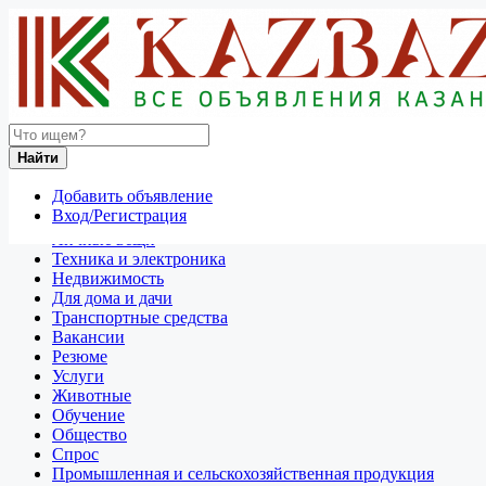
Найти
Россия
Найти
Пушкино
Добавить объявление
Отдам даром
Вход/Регистрация
Разное
Личные вещи
Техника и электроника
Недвижимость
Для дома и дачи
Транспортные средства
Вакансии
Резюме
Услуги
Животные
Обучение
Общество
Спрос
Промышленная и сельскохозяйственная продукция