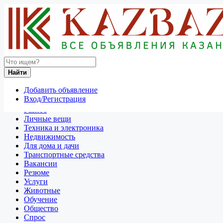
Найти
Россия
Найти
Спрос
Все объявления в 50 км around Выхино-Жулебино
Добавить объявление
Вход/Регистрация
Отдам даром
Разное
Личные вещи
Техника и электроника
Недвижимость
Для дома и дачи
Транспортные средства
Вакансии
Резюме
Услуги
Животные
Обучение
Общество
Спрос