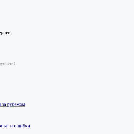
ериев.
умаете !
ы за рубежом
 опыт и ошибки