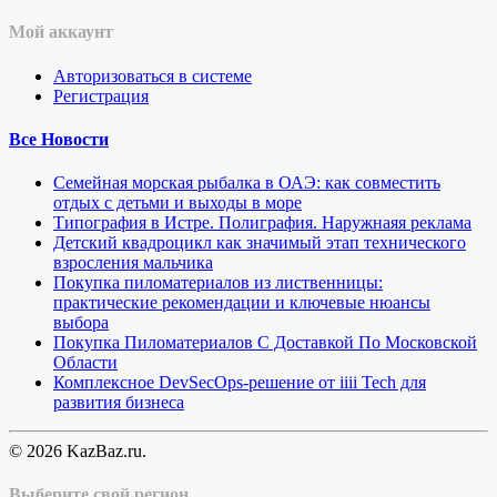
Мой аккаунт
Авторизоваться в системе
Регистрация
Все Новости
Семейная морская рыбалка в ОАЭ: как совместить
отдых с детьми и выходы в море
Типография в Истре. Полиграфия. Наружнаяя реклама
Детский квадроцикл как значимый этап технического
взросления мальчика
Покупка пиломатериалов из лиственницы:
практические рекомендации и ключевые нюансы
выбора
Покупка Пиломатериалов С Доставкой По Московской
Области
Комплексное DevSecOps-решение от iiii Tech для
развития бизнеса
© 2026 KazBaz.ru.
Выберите свой регион