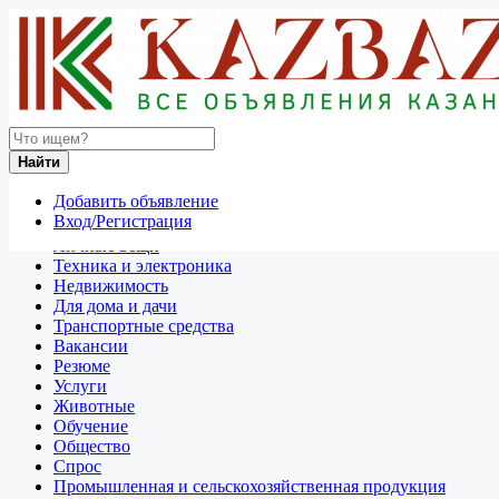
Найти
Россия
Найти
Нурлат
Добавить объявление
Отдам даром
Вход/Регистрация
Разное
Личные вещи
Техника и электроника
Недвижимость
Для дома и дачи
Транспортные средства
Вакансии
Резюме
Услуги
Животные
Обучение
Общество
Спрос
Промышленная и сельскохозяйственная продукция