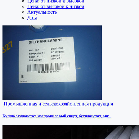
Цена: от низкой к высокой
Цена: от высокой к низкой
Актуальность
Дата
Промышленная и сельскохозяйственная продукция
Куплю этилацетат, изопропиловый спирт, бутилацетат, анг...