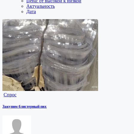
Цена: от высокой к низкой
Актуальность
Дата
Спрос
Закупим блистерный пвх