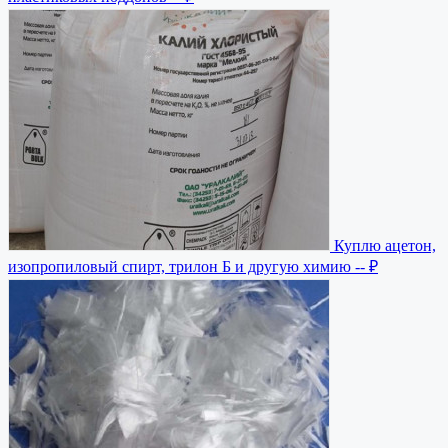
Куплю ацетон,
изопропиловый спирт, трилон Б и другую химию
-- ₽