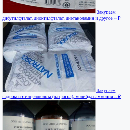
Закупаем
дибутилфталат, диоктилфталат, диэтаноламин и другое
-- ₽
Закупаем
гидроксиэтилцеллюлоза (натросол), молибдат аммония
-- ₽