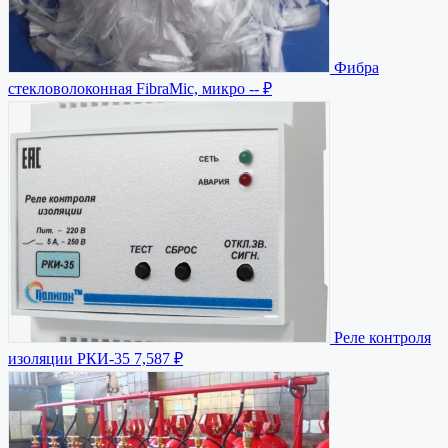
Фибра
стекловолоконная FibraMic, микро
-- ₽
Реле контроля
изоляции РКИ-35
7,587 ₽