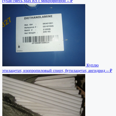
сухая смесь Max RS с микрофиброй
-- ₽
Куплю
этилацетат, изопропиловый спирт, бутилацетат, ангидрид
-- ₽