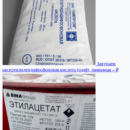
Закупаем
оксиэтилидендифосфоновая кислота (оэдф), лимонная
-- ₽