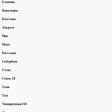
Еланчик
Кавалерка
Классика
Лауреат
Миг
Монэ
Росссыпь
Собербаш
Степь
Стиль 18
Таня
Тая
Тимирязевка150