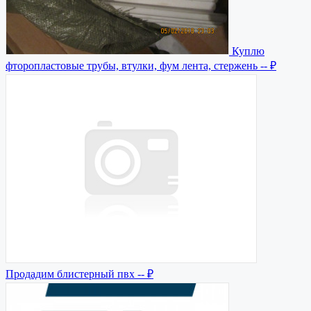
Куплю
фторопластовые трубы, втулки, фум лента, стержень
-- ₽
Продадим блистерный пвх
-- ₽