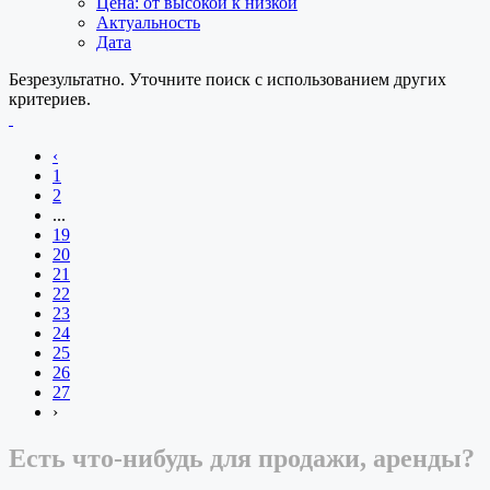
Цена: от высокой к низкой
Актуальность
Дата
Безрезультатно. Уточните поиск с использованием других
критериев.
‹
1
2
...
19
20
21
22
23
24
25
26
27
›
Есть что-нибудь для продажи, аренды?