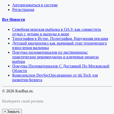
Авторизоваться в системе
Регистрация
Все Новости
Семейная морская рыбалка в ОАЭ: как совместить
отдых с детьми и выходы в море
Типография в Истре. Полиграфия. Наружнаяя реклама
Детский квадроцикл как значимый этап технического
взросления мальчика
Покупка пиломатериалов из лиственницы:
практические рекомендации и ключевые нюансы
выбора
Покупка Пиломатериалов С Доставкой По Московской
Области
Комплексное DevSecOps-решение от iiii Tech для
развития бизнеса
© 2026 KazBaz.ru.
Выберите свой регион
×
Закрыть