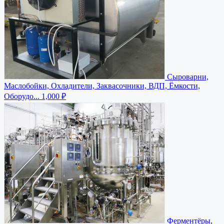
Сыроварни,
Маслобойки, Охладители, Заквасочники, ВДП, Ёмкости,
Оборудо...
1,000 ₽
Ферментёры,