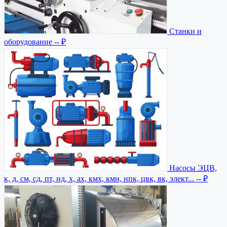
Станки и
оборудование
-- ₽
Насосы ЭЦВ,
к, д, см, сд, пт, нд, х, ах, кмх, кмн, нпк, цвк, вк, элект...
-- ₽