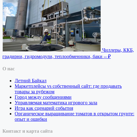
Чиллеры, ККБ,
градирни, гидромодули, теплообменники, баки
-- ₽
О нас
Летний Байкал
Маркетплейсы vs собственный сайт: где продавать
товары за рубежом
Город между сообщениями
Управляемая математика игрового зала
Игра как сценарий события
Органическое выращивание томатов в открытом грунте:
опыт и ошибки
Контакт и карта сайта