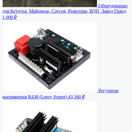
Оборудование
для Кетчупа, Майонеза, Соусов, Реакторы, ВДП, Завод Гранд
1,000 ₽
Регулятор
напряжения R438 (Leroy Somer)
43,360 ₽