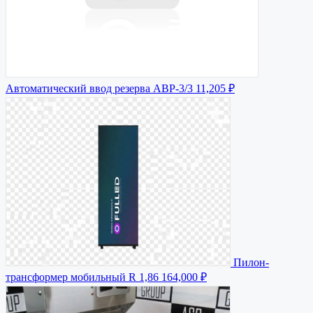
Автоматический ввод резерва АВР-3/3
11,205 ₽
Пилон-
трансформер мобильный R 1,86
164,000 ₽