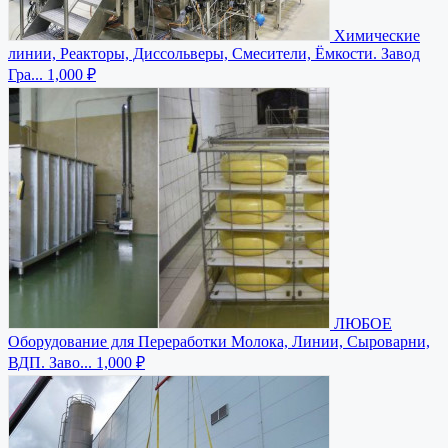
Химические
линии, Реакторы, Диссольверы, Смесители, Ёмкости. Завод
Гра...
1,000 ₽
ЛЮБОЕ
Оборудование для Переработки Молока, Линии, Сыроварни,
ВДП. Заво...
1,000 ₽