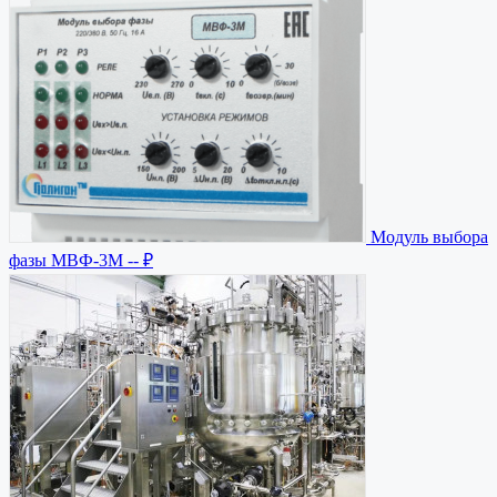
Модуль выбора
фазы МВФ-3М
-- ₽