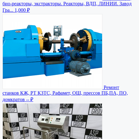
био-реакторы, экстракторы. Реакторы, ВДП, ЛИНИИ. Завод
Гра...
1,000 ₽
Ремонт
станков КЖ, РТ КЗТС, Рафамет, ОШ, прессов ПБ,ПА, ПО,
домкратов
-- ₽