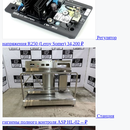
Регулятор
напряжения R250 (Leroy Somer)
34,200 ₽
Станция
гигиены полного контроля ASP HL-02
-- ₽