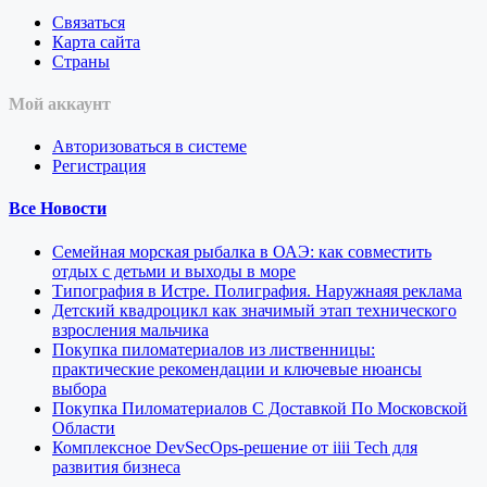
Связаться
Карта сайта
Страны
Мой аккаунт
Авторизоваться в системе
Регистрация
Все Новости
Семейная морская рыбалка в ОАЭ: как совместить
отдых с детьми и выходы в море
Типография в Истре. Полиграфия. Наружнаяя реклама
Детский квадроцикл как значимый этап технического
взросления мальчика
Покупка пиломатериалов из лиственницы:
практические рекомендации и ключевые нюансы
выбора
Покупка Пиломатериалов С Доставкой По Московской
Области
Комплексное DevSecOps-решение от iiii Tech для
развития бизнеса