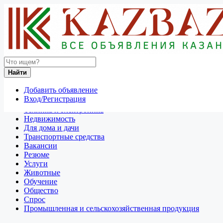
Найти
Россия
Найти
Отдам даром
Добавить объявление
Разное
Вход/Регистрация
Личные вещи
Техника и электроника
Недвижимость
Для дома и дачи
Транспортные средства
Вакансии
Резюме
Услуги
Животные
Обучение
Общество
Спрос
Промышленная и сельскохозяйственная продукция