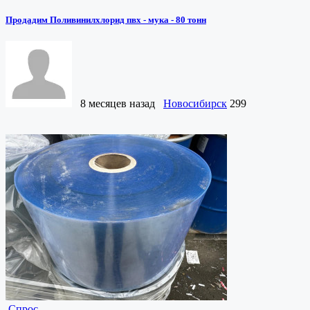
Продадим Поливинилхлорид пвх - мука - 80 тонн
8 месяцев назад
Новосибирск
299
Спрос