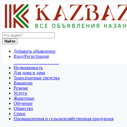
Найти
Россия
Найти
Отдам даром
Добавить объявление
Разное
Вход/Регистрация
Личные вещи
Техника и электроника
Недвижимость
Для дома и дачи
Транспортные средства
Вакансии
Резюме
Услуги
Животные
Обучение
Общество
Спрос
Промышленная и сельскохозяйственная продукция