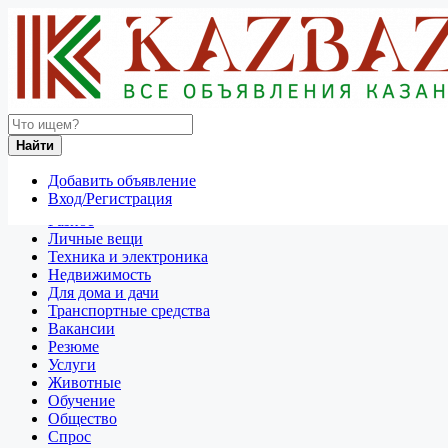
Найти
Россия
Найти
Техника и электроника
Все объявления в 50 км around Санкт-Петербург
Добавить объявление
Вход/Регистрация
Отдам даром
Разное
Личные вещи
Техника и электроника
Недвижимость
Для дома и дачи
Транспортные средства
Вакансии
Резюме
Услуги
Животные
Обучение
Общество
Спрос