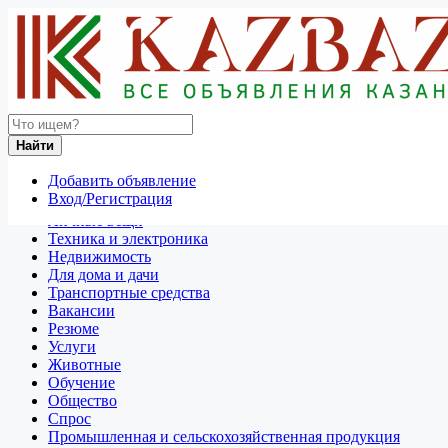
Найти
Россия
Найти
Вологда
Добавить объявление
Отдам даром
Вход/Регистрация
Разное
Личные вещи
Техника и электроника
Недвижимость
Для дома и дачи
Транспортные средства
Вакансии
Резюме
Услуги
Животные
Обучение
Общество
Спрос
Промышленная и сельскохозяйственная продукция