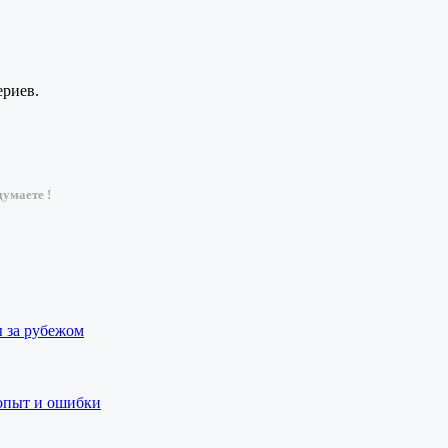
ериев.
умаете !
ы за рубежом
 опыт и ошибки