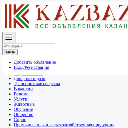
Найти
Россия
Орск
Найти
Отдам даром
Разное
Добавить объявление
Личные вещи
Вход/Регистрация
Техника и электроника
Недвижимость
Для дома и дачи
Транспортные средства
Вакансии
Резюме
Услуги
Животные
Обучение
Общество
Спрос
Промышленная и сельскохозяйственная продукция