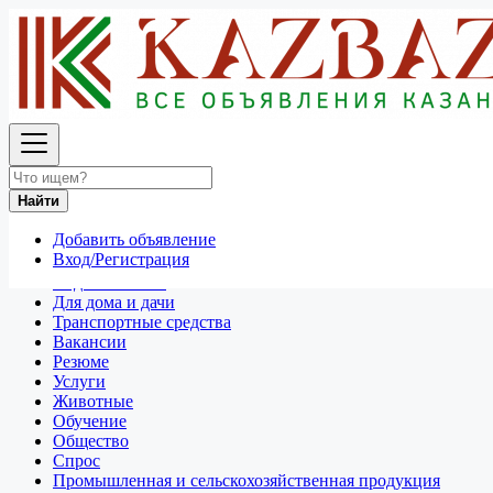
Найти
Россия
Новокузнецк
Найти
Отдам даром
Разное
Добавить объявление
Личные вещи
Вход/Регистрация
Техника и электроника
Недвижимость
Для дома и дачи
Транспортные средства
Вакансии
Резюме
Услуги
Животные
Обучение
Общество
Спрос
Промышленная и сельскохозяйственная продукция