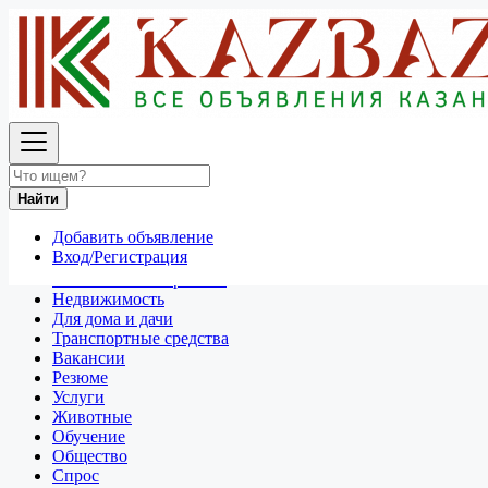
Найти
Россия
Промышленная и сельскохозяйственная продукция
Все объявления в 50 км around Курск
Найти
Отдам даром
Добавить объявление
Разное
Вход/Регистрация
Личные вещи
Техника и электроника
Недвижимость
Для дома и дачи
Транспортные средства
Вакансии
Резюме
Услуги
Животные
Обучение
Общество
Спрос