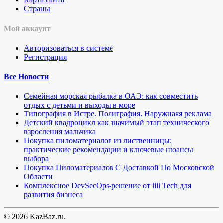
Страны
Мой аккаунт
Авторизоваться в системе
Регистрация
Все Новости
Семейная морская рыбалка в ОАЭ: как совместить
отдых с детьми и выходы в море
Типография в Истре. Полиграфия. Наружнаяя реклама
Детский квадроцикл как значимый этап технического
взросления мальчика
Покупка пиломатериалов из лиственницы:
практические рекомендации и ключевые нюансы
выбора
Покупка Пиломатериалов С Доставкой По Московской
Области
Комплексное DevSecOps-решение от iiii Tech для
развития бизнеса
© 2026 KazBaz.ru.