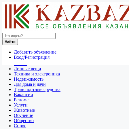
Найти
Россия
Найти
Промышленная и сельскохозяйственная продукция
Все объявления в 50 км around Васильевский Остров
Добавить объявление
Вход/Регистрация
Отдам даром
Разное
Личные вещи
Техника и электроника
Недвижимость
Для дома и дачи
Транспортные средства
Вакансии
Резюме
Услуги
Животные
Обучение
Общество
Спрос