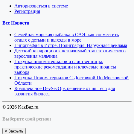
Авторизоваться в системе
Регистрация
Все Новости
Семейная морская рыбалка в ОАЭ: как совместить
отдых с детьми и выходы в море
Типография в Истре. Полиграфия. Наружнаяя реклама
Детский квадроцикл как значимый этап технического
взросления мальчика
Покупка пиломатериалов из лиственницы:
практические рекомендации и ключевые нюансы
выбора
Покупка Пиломатериалов С Доставкой По Московской
Области
Комплексное DevSecOps-решение от iiii Tech для
развития бизнеса
© 2026 KazBaz.ru.
Выберите свой регион
×
Закрыть