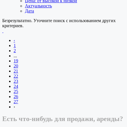
Цена: от высокой к низкой
Актуальность
Дата
Безрезультатно. Уточните поиск с использованием других
критериев.
‹
1
2
...
19
20
21
22
23
24
25
26
27
›
Есть что-нибудь для продажи, аренды?