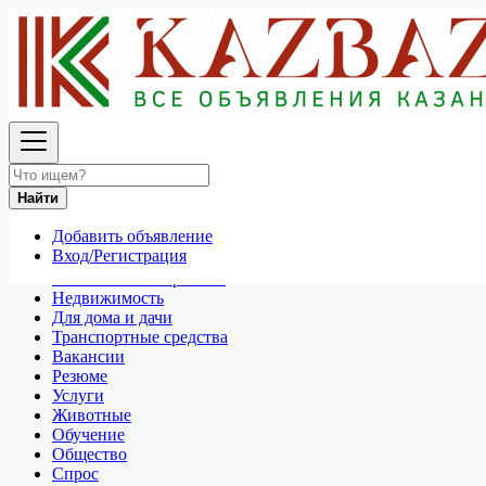
Найти
Россия
Для дома и дачи
Все объявления в 50 км around Сургут
Найти
Отдам даром
Добавить объявление
Разное
Вход/Регистрация
Личные вещи
Техника и электроника
Недвижимость
Для дома и дачи
Транспортные средства
Вакансии
Резюме
Услуги
Животные
Обучение
Общество
Спрос